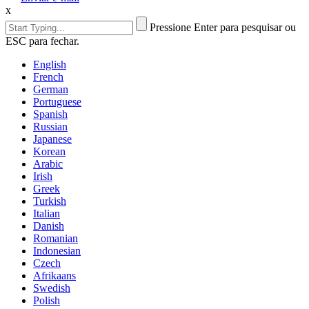
x
Pressione Enter para pesquisar ou
ESC para fechar.
English
French
German
Portuguese
Spanish
Russian
Japanese
Korean
Arabic
Irish
Greek
Turkish
Italian
Danish
Romanian
Indonesian
Czech
Afrikaans
Swedish
Polish