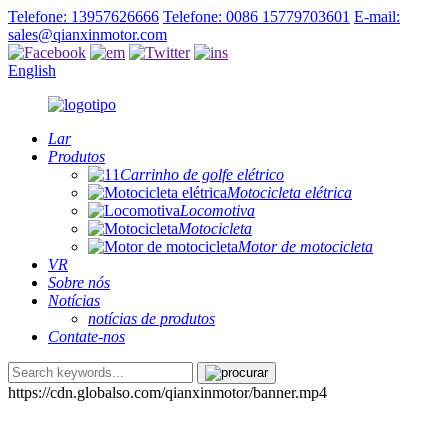
Telefone: 13957626666
Telefone: 0086 15779703601
E-mail:
sales@qianxinmotor.com
English
Lar
Produtos
Carrinho de golfe elétrico
Motocicleta elétrica
Locomotiva
Motocicleta
Motor de motocicleta
VR
Sobre nós
Notícias
notícias de produtos
Contate-nos
https://cdn.globalso.com/qianxinmotor/banner.mp4